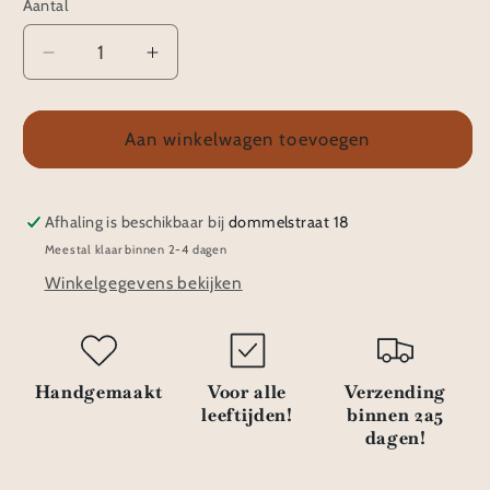
Aantal
Aantal
Aantal
verlagen
verhogen
voor
voor
Haarspeldjes
Haarspeldjes
Aan winkelwagen toevoegen
klik
klik
klak
klak
|
|
Afhaling is beschikbaar bij
dommelstraat 18
Enkel/duo
Enkel/duo
Meestal klaar binnen 2-4 dagen
4
4
Winkelgegevens bekijken
Handgemaakt
Voor alle
Verzending
leeftijden!
binnen 2a5
dagen!