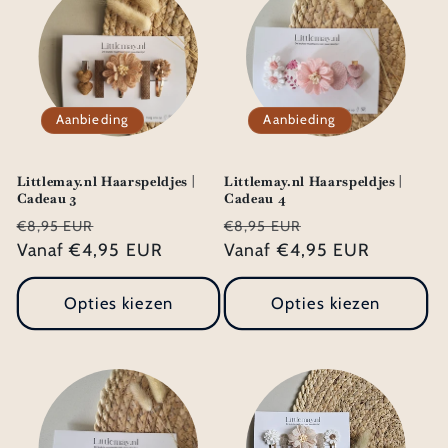
Aanbieding
Aanbieding
Littlemay.nl Haarspeldjes |
Littlemay.nl Haarspeldjes |
Cadeau 3
Cadeau 4
Normale
Aanbiedingsprijs
Normale
Aanbiedingsprij
€8,95 EUR
€8,95 EUR
prijs
Vanaf €4,95 EUR
prijs
Vanaf €4,95 EUR
Opties kiezen
Opties kiezen