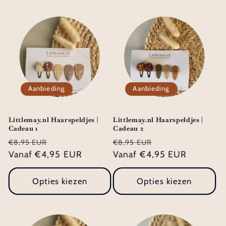
Aanbieding
Aanbieding
Littlemay.nl Haarspeldjes |
Littlemay.nl Haarspeldjes |
Cadeau 1
Cadeau 2
Normale
Aanbiedingsprijs
Normale
Aanbiedingsprij
€8,95 EUR
€8,95 EUR
prijs
Vanaf €4,95 EUR
prijs
Vanaf €4,95 EUR
Opties kiezen
Opties kiezen