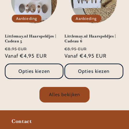
Aanbieding
Aanbieding
Littlemay.nl Haarspeldjes |
Littlemay.nl Haarspeldjes |
Cadeau 5
Cadeau 6
Normale
Aanbiedingsprijs
Normale
Aanbiedingsprij
€8,95 EUR
€8,95 EUR
prijs
Vanaf €4,95 EUR
prijs
Vanaf €4,95 EUR
Opties kiezen
Opties kiezen
Alles bekijken
Contact