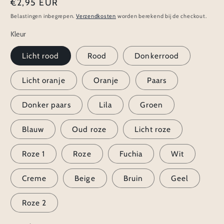
Normale
€2,95 EUR
prijs
Belastingen inbegrepen.
Verzendkosten
worden berekend bij de checkout.
Kleur
Licht rood
Rood
Donkerrood
Licht oranje
Oranje
Paars
Donker paars
Lila
Groen
Blauw
Oud roze
Licht roze
Roze 1
Roze
Fuchia
Wit
Creme
Beige
Bruin
Geel
Roze 2