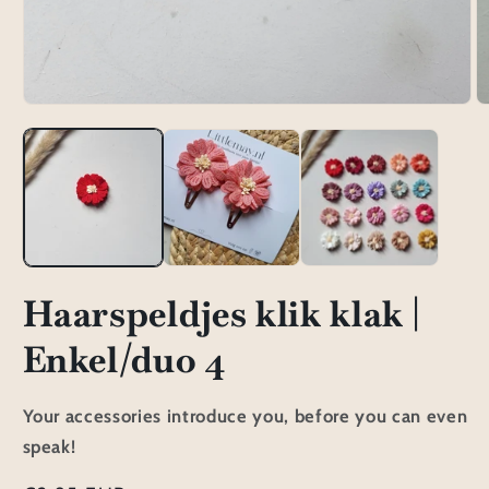
Media
M
1
2
openen
o
in
in
modaal
m
Haarspeldjes klik klak |
Enkel/duo 4
Your accessories introduce you, before you can even
speak!