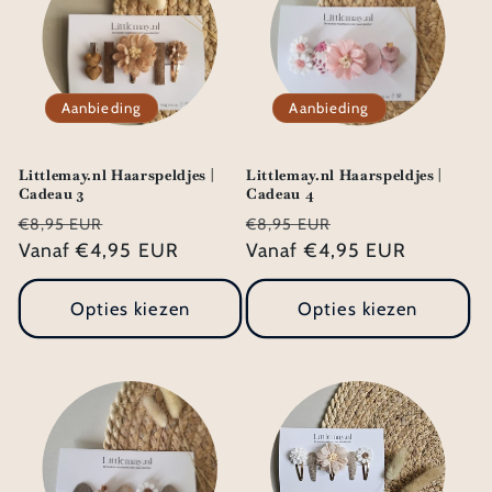
Aanbieding
Aanbieding
Littlemay.nl Haarspeldjes |
Littlemay.nl Haarspeldjes |
Cadeau 3
Cadeau 4
Normale
Aanbiedingsprijs
Normale
Aanbiedingsprij
€8,95 EUR
€8,95 EUR
prijs
Vanaf €4,95 EUR
prijs
Vanaf €4,95 EUR
Opties kiezen
Opties kiezen