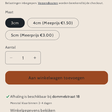
prijs
Belastingen inbegrepen.
Verzendkosten
worden berekend bij de checkout.
Maat
3cm
4cm (Meeprijs €1.50)
5cm (Meerprijs €3.00)
Aantal
Aantal
Aantal
verlagen
verhogen
voor
voor
Klik-
Klik-
Aan winkelwagen toevoegen
klak
klak
haarspeldje
haarspeldje
|
|
Afhaling is beschikbaar bij
dommelstraat 18
Sweet
Sweet
Meestal klaar binnen 2-4 dagen
&amp;
&amp;
Winkelgegevens bekijken
Soft
Soft