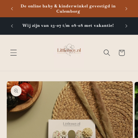
Meteen
De online baby & kinderwinkel gevestigd in
naar de
Culemborg
content
Bestel
Wij zijn van 23-07 t/m 08-08 met vakantie!
Winkelwagen
Ga direct naar
productinformatie