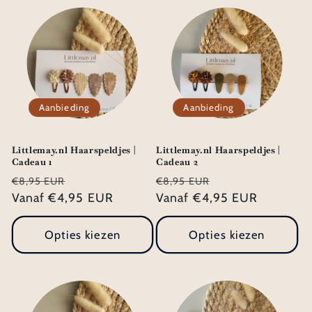
Aanbieding
Aanbieding
Littlemay.nl Haarspeldjes |
Littlemay.nl Haarspeldjes |
Cadeau 1
Cadeau 2
Normale
Aanbiedingsprijs
Normale
Aanbiedingsprij
€8,95 EUR
€8,95 EUR
prijs
Vanaf €4,95 EUR
prijs
Vanaf €4,95 EUR
Opties kiezen
Opties kiezen