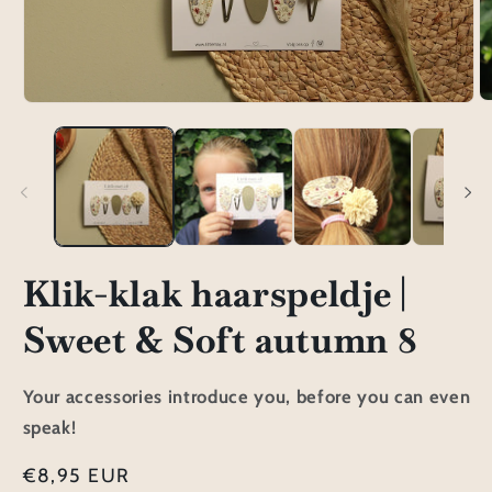
M
Media
2
1
o
openen
in
in
m
modaal
Klik-klak haarspeldje |
Sweet & Soft autumn 8
Your accessories introduce you, before you can even
speak!
Normale
€8,95 EUR