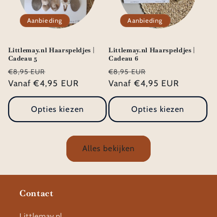
Aanbieding
Aanbieding
Littlemay.nl Haarspeldjes |
Littlemay.nl Haarspeldjes |
Cadeau 5
Cadeau 6
Normale
Aanbiedingsprijs
Normale
Aanbiedingsprij
€8,95 EUR
€8,95 EUR
prijs
Vanaf €4,95 EUR
prijs
Vanaf €4,95 EUR
Opties kiezen
Opties kiezen
Alles bekijken
Contact
Littlemay.nl