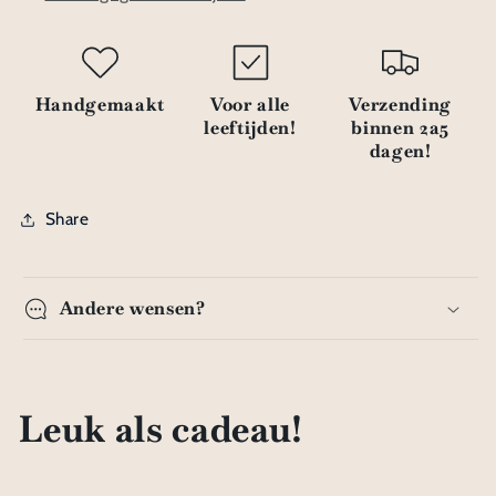
autumn
autumn
8
8
Handgemaakt
Voor alle
Verzending
leeftijden!
binnen 2a5
dagen!
Share
Andere wensen?
Leuk als cadeau!