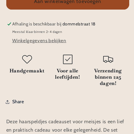
Littlemay.nl
Littlemay.nl
Aan winkelwagen toevoegen
Haarspeldjes
Haarspeldjes
|
|
Cadeau
Cadeau
Afhaling is beschikbaar bij
dommelstraat 18
6
6
Meestal klaar binnen 2-4 dagen
Winkelgegevens bekijken
Handgemaakt
Voor alle
Verzending
leeftijden!
binnen 2a5
dagen!
Share
Deze haarspeldjes cadeauset voor meisjes is een lief
en praktisch cadeau voor elke gelegenheid. De set