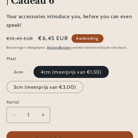
| Cadeau 6
Your accessories introduce you, before you can even
speak!
Normale
Aanbiedingsprijs
€6,45 EUR
Aanbieding
€10,45 EUR
prijs
Belastingen inbegrepen.
Verzendkosten
worden berekend bij de checkout.
Maat
Variant
3cm
4cm (meerprijs van €1,50)
uitverkocht
of
niet
5cm (meerprijs van €3,00)
beschikbaar
Aantal
Aantal
Aantal
verlagen
verhogen
voor
voor