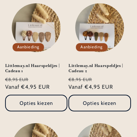
Aanbieding
Aanbieding
Littlemay.nl Haarspeldjes |
Littlemay.nl Haarspeldjes |
Cadeau 1
Cadeau 2
Normale
Aanbiedingsprijs
Normale
Aanbiedingsprij
€8,95 EUR
€8,95 EUR
prijs
Vanaf €4,95 EUR
prijs
Vanaf €4,95 EUR
Opties kiezen
Opties kiezen