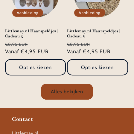
Aanbieding
Aanbieding
Littlemay.nl Haarspeldjes |
Littlemay.nl Haarspeldjes |
Cadeau 5
Cadeau 6
Normale
Aanbiedingsprijs
Normale
Aanbiedingsprij
€8,95 EUR
€8,95 EUR
prijs
Vanaf €4,95 EUR
prijs
Vanaf €4,95 EUR
Opties kiezen
Opties kiezen
Alles bekijken
Contact
Littlemay.nl