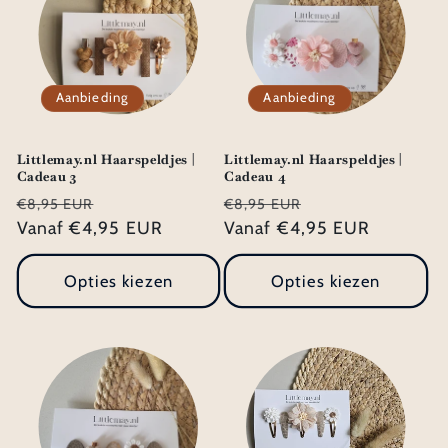
Aanbieding
Aanbieding
Littlemay.nl Haarspeldjes |
Littlemay.nl Haarspeldjes |
Cadeau 3
Cadeau 4
Normale
Aanbiedingsprijs
Normale
Aanbiedingsprij
€8,95 EUR
€8,95 EUR
prijs
Vanaf €4,95 EUR
prijs
Vanaf €4,95 EUR
Opties kiezen
Opties kiezen