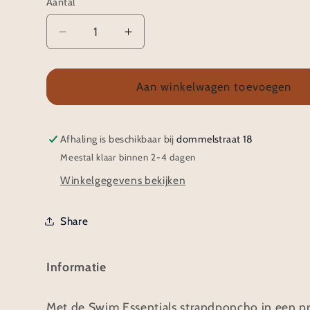
Aantal
Aantal
Aantal
verlagen
verhogen
voor
voor
Swim
Swim
Aan winkelwagen toevoegen
Essentials
Essentials
Poncho
Poncho
Panterprint
Panterprint
Afhaling is beschikbaar bij
dommelstraat 18
Meestal klaar binnen 2-4 dagen
Winkelgegevens bekijken
Share
Informatie
Met de Swim Essentials strandponcho in een pr