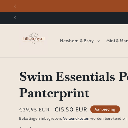
Meteen
naar de
content
Newborn & Baby
Mini & Ma
Swim Essentials 
Panterprint
Normale
Aanbiedingsprijs
€15,50 EUR
€29,95 EUR
Aanbieding
prijs
Belastingen inbegrepen.
Verzendkosten
worden berekend bij 