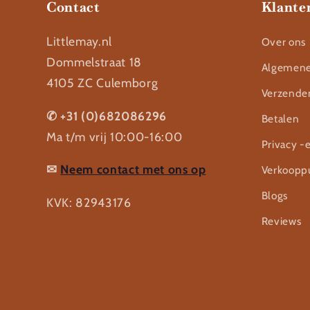
Contact
Klante
Littlemay.nl
Over ons
Dommelstraat 18
Algemene
4105 ZC Culemborg
Verzende
✆ +31 (0)682086296
Betalen
Ma t/m vrij 10:00-16:00
Privacy -
✉
Neem contact met ons op
Verkoopp
Blogs
KVK: 82943176
Reviews