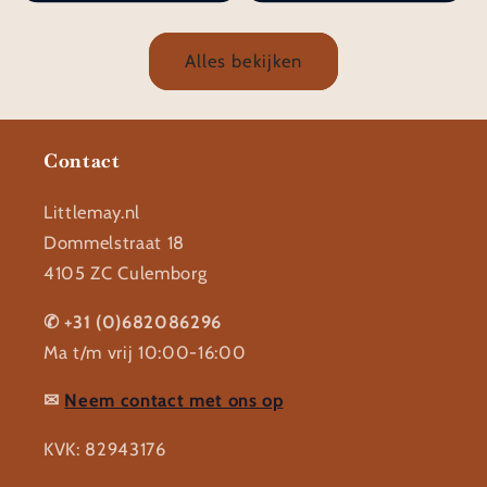
Alles bekijken
Contact
Littlemay.nl
Dommelstraat 18
4105 ZC Culemborg
✆ +31 (0)682086296
Ma t/m vrij 10:00-16:00
✉
Neem contact met ons op
KVK: 82943176