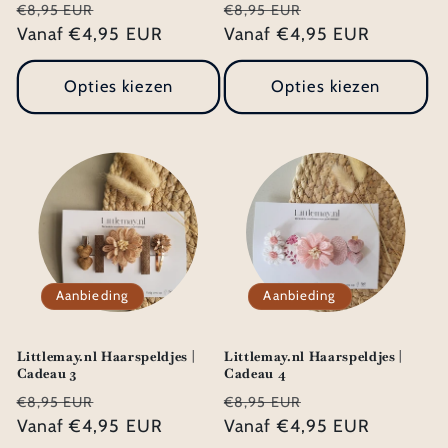
Normale
Aanbiedingsprijs
Normale
Aanbiedingsprij
€8,95 EUR
€8,95 EUR
prijs
Vanaf €4,95 EUR
prijs
Vanaf €4,95 EUR
Opties kiezen
Opties kiezen
Aanbieding
Aanbieding
Littlemay.nl Haarspeldjes |
Littlemay.nl Haarspeldjes |
Cadeau 3
Cadeau 4
Normale
Aanbiedingsprijs
Normale
Aanbiedingsprij
€8,95 EUR
€8,95 EUR
prijs
Vanaf €4,95 EUR
prijs
Vanaf €4,95 EUR