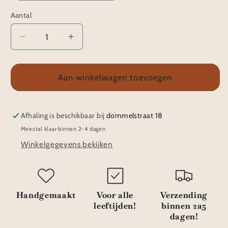
Aantal
Aantal
Aantal
verlagen
verhogen
voor
voor
Haarspeldjes
Haarspeldjes
Aan winkelwagen toevoegen
Klik
Klik
klak
klak
|
|
Afhaling is beschikbaar bij
dommelstraat 18
Mara
Mara
Meestal klaar binnen 2-4 dagen
2
2
Winkelgegevens bekijken
Handgemaakt
Voor alle
Verzending
leeftijden!
binnen 2a5
dagen!