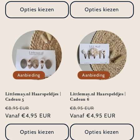
Opties kiezen
Opties kiezen
Aanbieding
Aanbieding
Littlemay.nl Haarspeldjes |
Littlemay.nl Haarspeldjes |
Cadeau 5
Cadeau 6
Normale
Aanbiedingsprijs
Normale
Aanbiedingsprij
€8,95 EUR
€8,95 EUR
prijs
Vanaf €4,95 EUR
prijs
Vanaf €4,95 EUR
Opties kiezen
Opties kiezen