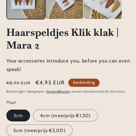
Haarspeldjes Klik klak |
Mara 2
Your accessories introduce you, before you can even
speak!
Normale
Aanbiedingsprijs
€4,95 EUR
Aanbieding
€8,95 EUR
prijs
Belastingen inbegrepen.
Verzendkosten
worden berekend bij de checkout.
Maat
3cm
4cm (meerprijs €1,50)
5cm (meerprijs €3,00)