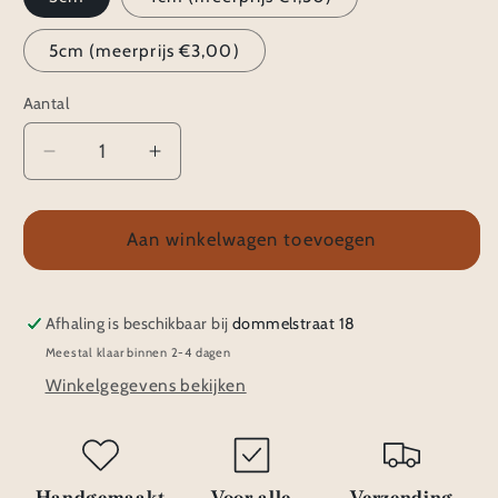
5cm (meerprijs €3,00)
Aantal
Aantal
Aantal
verlagen
verhogen
voor
voor
Haarspeldjes
Haarspeldjes
Aan winkelwagen toevoegen
klik
klik
klak
klak
|
|
Afhaling is beschikbaar bij
dommelstraat 18
Mara
Mara
Meestal klaar binnen 2-4 dagen
8
8
Winkelgegevens bekijken
Handgemaakt
Voor alle
Verzending