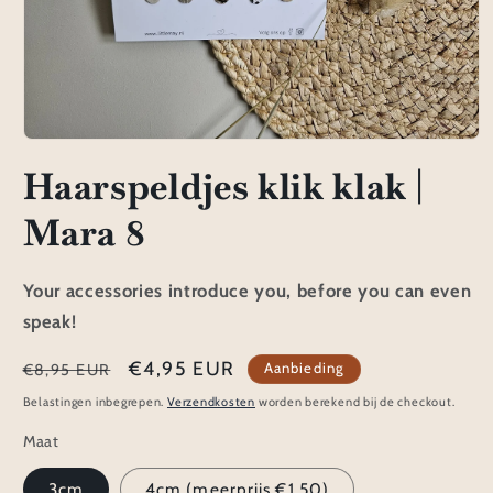
Media
1
Haarspeldjes klik klak |
openen
in
modaal
Mara 8
Your accessories introduce you, before you can even
speak!
Normale
Aanbiedingsprijs
€4,95 EUR
Aanbieding
€8,95 EUR
prijs
Belastingen inbegrepen.
Verzendkosten
worden berekend bij de checkout.
Maat
3cm
4cm (meerprijs €1,50)