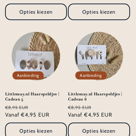
Opties kiezen
Opties kiezen
Aanbieding
Aanbieding
Littlemay.nl Haarspeldjes |
Littlemay.nl Haarspeldjes |
Cadeau 5
Cadeau 6
Normale
Aanbiedingsprijs
Normale
Aanbiedingsprij
€8,95 EUR
€8,95 EUR
prijs
Vanaf €4,95 EUR
prijs
Vanaf €4,95 EUR
Opties kiezen
Opties kiezen