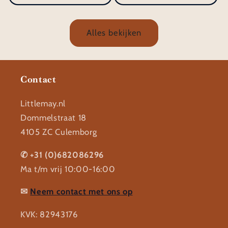
Alles bekijken
Contact
Littlemay.nl
Dommelstraat 18
4105 ZC Culemborg
✆ +31 (0)682086296
Ma t/m vrij 10:00-16:00
✉
Neem contact met ons op
KVK: 82943176